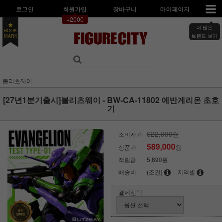
로그인
회원가입
장바구니
마이페이지
+2000
더 많은
BOOK
브랜드 보기
MARK
블리츠웨이
[27년1분기출시]블리츠웨이 - BW-CA-11802 에반게리온 초호
기
622,000
소비자가
원
589,000
상품가
원
적립금
5,890원
배송비
(조건)
지역별
결제선택