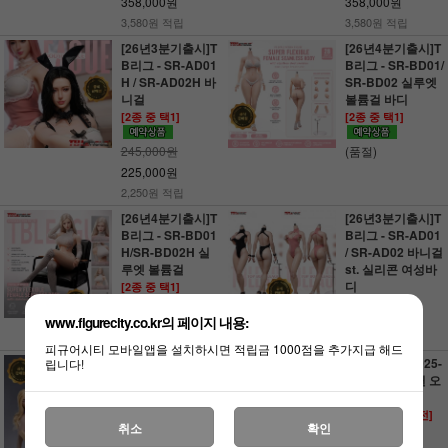
358,000원
358,000원
3,580원 적립
3,580원 적립
[26년3분기출시]T
[26년4분기출시]T
B리그 - SR-AD01
B리그 - SR-BD01/
H / SR-AD02H 바
SR-BD02 실루엣
니걸
볼륨걸 바디
[2종 중 택1]
[2종 중 택1]
245,000원
(품절)
225,000원
2,250원 적립
[26년4분기출시]T
[26년3분기출시]T
B리그 - SR-BD01
B리그 - SR-AD01
H/SR-BD02H 실
/ SR-AD02 바니걸
루엣 볼륨걸
st. 실리콘 여성바
디
[2종 중 택1]
[2종 중 택1]
(품절)
www.figurecity.co.kr의 페이지 내용:
(품절)
피규어시티 모바일앱을 설치하시면 적립금 1000점을 추가지급 해드
TB리그 - TB-AD0
TB리그 - PL2025-
립니다!
1H / TB-AD02H
229B 화이트퀸 오
여성형 커비 심리
브 바벨론
스 바디 세트
[베리에이션 버전]
취소
확인
[2종 중 택1]