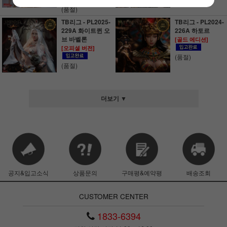
(품절)
(품절)
TB리그 - PL2025-
TB리그 - PL2024-
229A 화이트퀸 오
226A 하토르
브 바벨론
[골드 에디션]
[오피셜 버전]
(품절)
(품절)
더보기 ▼
공지&입고소식
상품문의
구매평&예약평
배송조회
CUSTOMER CENTER
1833-6394