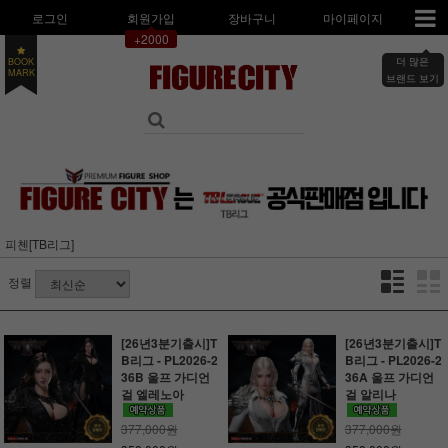
로그인
회원가입
장바구니
마이페이지
+2000
더 많은
BOOK
MARK
브랜드 보기
피첸[TB리그]
정렬
[26년3분기출시]T
[26년3분기출시]T
B리그 - PL2026-2
B리그 - PL2026-2
36B 울프 가디언
36A 울프 가디언
걸 엘레노아
걸 알리나
377,000원
377,000원