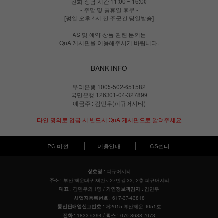
전화 상담 시간 11:00 ~ 16:00
- 주말 및 공휴일 휴무 -
[평일 오후 4시 전 주문건 당일발송]
AS 및 예약 상품 관련 문의는
QnA 게시판을 이용해주시기 바랍니다.
BANK INFO
우리은행 1005-502-651582
국민은행 126301-04-327899
예금주 : 김민우(피규어시티)
타인 명의로 입금 시 반드시 QnA 게시판으로 알려주세요
PC 버전
이용안내
CS센터
: 피규어시티
상호명
: 부산 해운대구 재반로27번길 33, 2층 피규어시티
주소
: 김민우외 1명 /
: 김민우
대표
개인정보책임자
: 617-37-43818
사업자등록번호
: 제2015-부산해운-0051호
통신판매업신고번호
: 1833-6394 /
: 070-8688-7073
전화
팩스