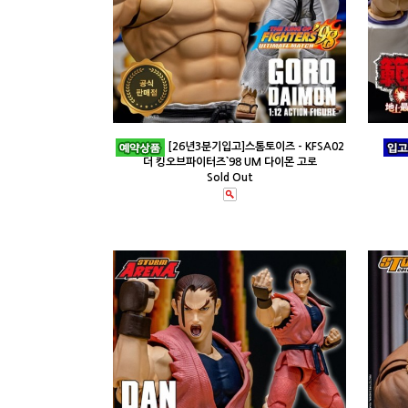
[26년3분기입고]스톰토이즈 - KFSA02
더 킹오브파이터즈`98 UM 다이몬 고로
Sold Out