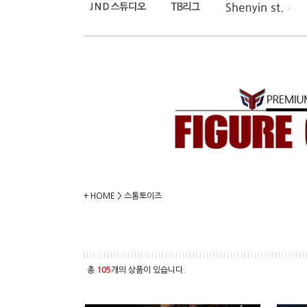
+ HOME
>
스톰토이즈
총
105
개의 상품이 있습니다.