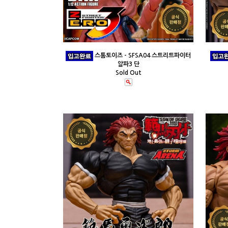
스톰토이즈 - SFSA04 스트리트파이터
알파3 단
Sold Out