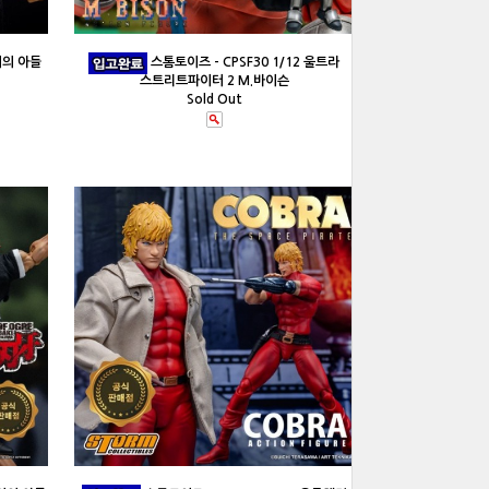
거의 아들
스톰토이즈 - CPSF30 1/12 울트라
스트리트파이터 2 M.바이슨
Sold Out