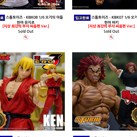
스톰토이즈 - KIBK08 1/6 오거의 아들
스톰토이즈 - KIBK07 1/6 오
한마 유지로
한마 바키
[지상 최강의 부자 싸움편 Ver.]
[지상 최강의 부자 싸움편 Ver.]
Sold Out
Sold Out