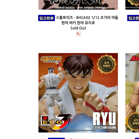
스톰토이즈 - BHSA02 1/12 오거의 아들
한마 바키 한마 유지로
Sold Out