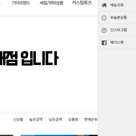
배송조회
오늘본상품
인스타그램
페이스북
신상품
높은금액
낮은금액
상품명
판매순위