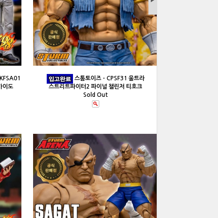
▶
KFSA01
스톰토이즈 - CPSF31 울트라
니카이도
스트리트파이터2 파이널 챌린저 티호크
Sold Out