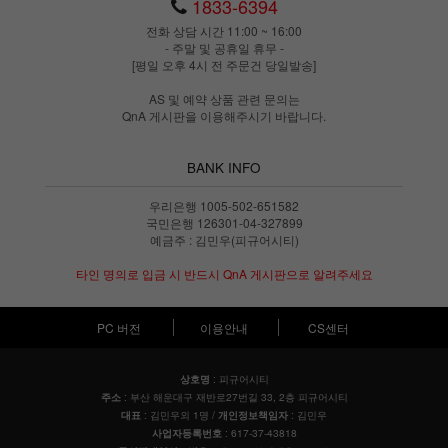
1833-6394
전화 상담 시간 11:00 ~ 16:00
- 주말 및 공휴일 휴무 -
[평일 오후 4시 전 주문건 당일발송]
AS 및 예약 상품 관련 문의는
QnA 게시판을 이용해주시기 바랍니다.
BANK INFO
우리은행 1005-502-651582
국민은행 126301-04-327899
예금주 : 김민우(피규어시티)
타인 명의로 입금 시 반드시 QnA 게시판으로 알려주세요
PC 버전
이용안내
CS센터
: 피규어시티
상호명
: 부산 해운대구 재반로27번길 33, 2층 피규어시티
주소
: 김민우외 1명 /
: 김민우
대표
개인정보책임자
: 617-37-43818
사업자등록번호