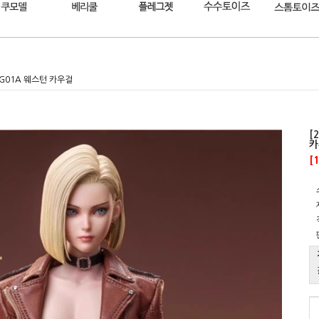
-CG01A 웨스턴 카우걸
[
카
[