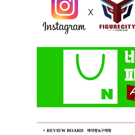
+ REVIEW BOARD
예약평&구매평