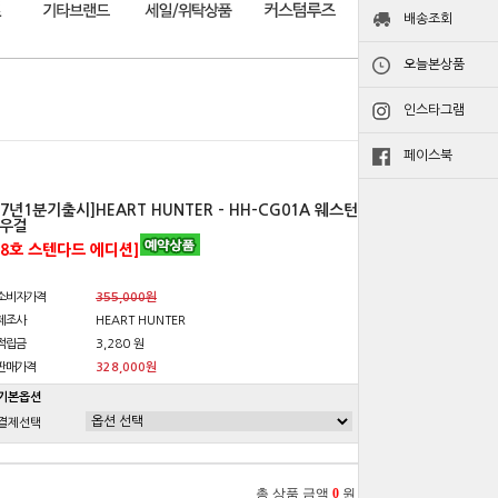
배송조회
오늘본상품
인스타그램
페이스북
27년1분기출시]HEART HUNTER - HH-CG01A 웨스턴
우걸
18호 스텐다드 에디션]
소비자가격
355,000원
제조사
HEART HUNTER
적립금
3,280 원
판매가격
328,000원
기본옵션
결제선택
총 상품 금액
0
원