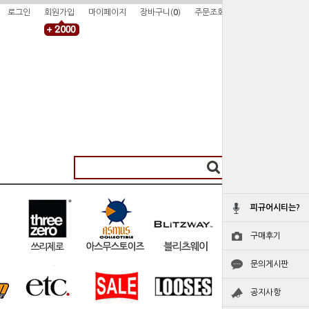
로그인
회원가입
마이페이지
장바구니(
0
)
주문조회
피규어시티는?
구매후기
문의게시판
공지사항