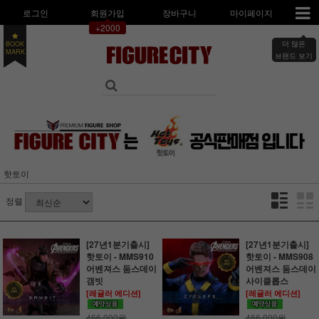
로그인
회원가입
장바구니
마이페이지
+2000
더 많은
BOOK
MARK
브랜드 보기
핫토이
정렬
[27년1분기출시]
[27년1분기출시]
핫토이 - MMS910
핫토이 - MMS908
어벤져스 둠스데이
어벤져스 둠스데이
갬빗
사이클롭스
[레귤러 에디션]
[레귤러 에디션]
466,000원
466,000원