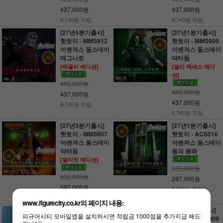
437,000원
437,000원
8,740원 적립
8,740원 적립
[27년4분기출시]
[27년1분기출시]
핫토이 - MMS912
핫토이 - MMS906
어벤져스 둠스데이
어벤져스 둠스데이
매그니토
닥터둠
[레귤러 에디션]
[얼리 액세스 에디
션]
455,000원
455,000원
437,000원
437,000원
8,740원 적립
8,740원 적립
[27년3분기출시]
[27년1분기출시]
핫토이 - MMS907
핫토이 - ACS016
어벤져스 둠스데이
어벤져스 둠스데이
닥터둠
둠의 왕좌
[얼티밋 에디션]
335,000원
632,000원
297,000원
597,000원
5,940원 적립
11,940원 적립
www.figurecity.co.kr의 페이지 내용:
[27년4분기출시]
[27년3분기출시]
피규어시티 모바일앱을 설치하시면 적립금 1000점을 추가지급 해드
핫토이 - MMS913
핫토이 - MMS909