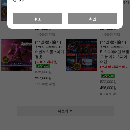
립니다!
어벤져스 둠스데이
어벤져스 둠스데이
매그니토
사이클롭스
[디럭스 에디션]
[디럭스 에디션]
취소
확인
635,000원
635,000원
597,000원
597,000원
11,940원 적립
11,940원 적립
[27년3분기출시]
[27년3분기출시]
핫토이 - MMS911
핫토이 - MMS893
어벤져스 둠스데이
B 스파이더맨 브랜
갬빗
드 뉴 데이 스파이
더맨
[디럭스 에디션]
[스페셜 디럭스 에디
635,000원
션]
597,000원
522,000원
11,940원 적립
496,000원
9,920원 적립
더보기 ▼