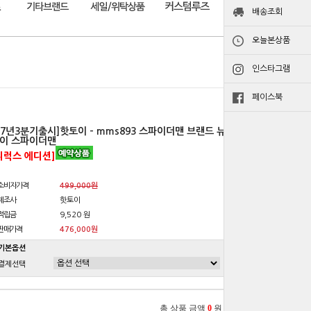
배송조회
오늘본상품
인스타그램
페이스북
27년3분기출시]핫토이 - mms893 스파이더맨 브랜드 뉴
이 스파이더맨
디럭스 에디션]
소비자가격
499,000원
제조사
핫토이
적립금
9,520 원
판매가격
476,000원
기본옵션
결제선택
총 상품 금액
0
원