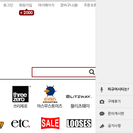
로그인
회원가입
마이페이지
장바구니(
0
)
주문조회
피규어시티는?
구매후기
문의게시판
공지사항