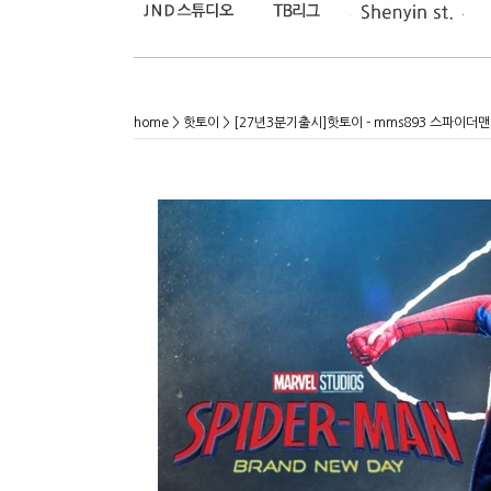
home
>
핫토이
> [27년3분기출시]핫토이 - mms893 스파이