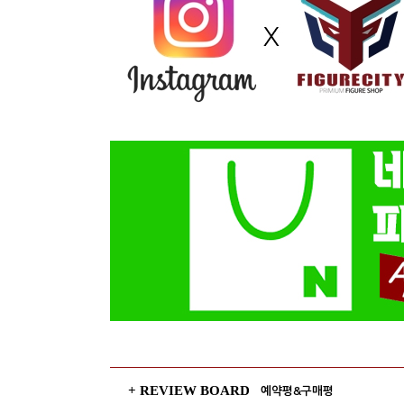
+ REVIEW BOARD
예약평&구매평