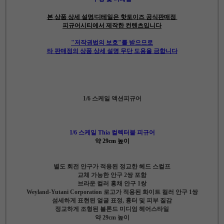
본 상품 상세 설명/디테일은 핫토이즈 공식판매점
피규어시티에서 제작한 컨텐츠입니다
"저작권법의 보호"를 받으므로
타 판매점의 상품 상세 설명 무단 도용을 금합니다
1/6 스케일 액션피규어
1/6 스케일 Thia 컬렉터블 피규어
약 29cm 높이
별도 회전 안구가 적용된 정교한 헤드 스컬프
교체 가능한 안구 2쌍 포함
브라운 컬러 홍채 안구 1쌍
Weyland-Yutani Corporation 로고가 적용된 화이트 컬러 안구 1쌍
섬세하게 표현된 얼굴 표정, 흉터 및 피부 질감
정교하게 조형된 블론드 미디엄 헤어스타일
약 29cm 높이