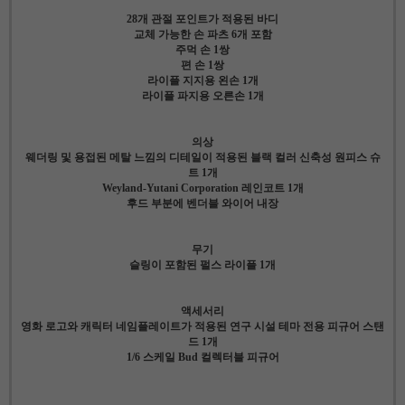
28개 관절 포인트가 적용된 바디
교체 가능한 손 파츠 6개 포함
주먹 손 1쌍
편 손 1쌍
라이플 지지용 왼손 1개
라이플 파지용 오른손 1개
의상
웨더링 및 용접된 메탈 느낌의 디테일이 적용된 블랙 컬러 신축성 원피스 슈
트 1개
Weyland-Yutani Corporation 레인코트 1개
후드 부분에 벤더블 와이어 내장
무기
슬링이
포함된 펄스 라이플 1개
액세서리
영화 로고와 캐릭터 네임플레이트가 적용된 연구 시설 테마 전용 피규어 스탠
드 1개
1/6 스케일 Bud 컬렉터블 피규어