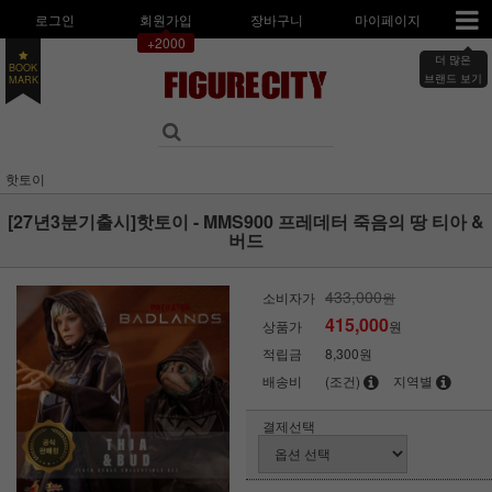
로그인
회원가입
장바구니
마이페이지
+2000
더 많은
BOOK
MARK
브랜드 보기
핫토이
[27년3분기출시]핫토이 - MMS900 프레데터 죽음의 땅 티아 &
버드
433,000
소비자가
원
415,000
상품가
원
적립금
8,300원
배송비
(조건)
지역별
결제선택