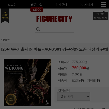
로그인
회원가입
장바구니
마이페이지
+2000
더 많은
BOOK
MARK
브랜드 보기
인아트
[26년4분기출시]인아트 - AG-GS01 검은신화 오공 대성의 유해
775,000
소비자가
원
750,000
상품가
원
적립금
7,500원
배송비
(조건)
지역별
결제선택