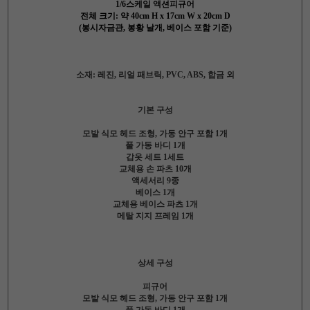
1/6스케일 액션피규어
전체 크기: 약 40cm H x 17cm W x 20cm D
(봉시자금관, 봉황 날개, 베이스 포함 기준)
소재: 레진, 리얼 패브릭, PVC, ABS, 합금 외
기본 구성
모발 식모 헤드 조형, 가동 안구 포함 1개
풀 가동 바디 1개
갑옷 세트 1세트
교체용 손 파츠 10개
액세서리 9종
베이스 1개
교체용 베이스 파츠 1개
메탈 지지 프레임 1개
상세 구성
피규어
모발 식모 헤드 조형, 가동 안구 포함 1개
풀 가동 바디 1개