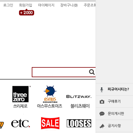
로그인
회원가입
마이페이지
장바구니(
0
)
주문조회
피규어시티는?
구매후기
문의게시판
공지사항