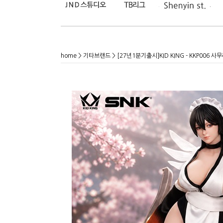
home
>
기타브랜드
> [27년1분기출시]KID KING - KKP006