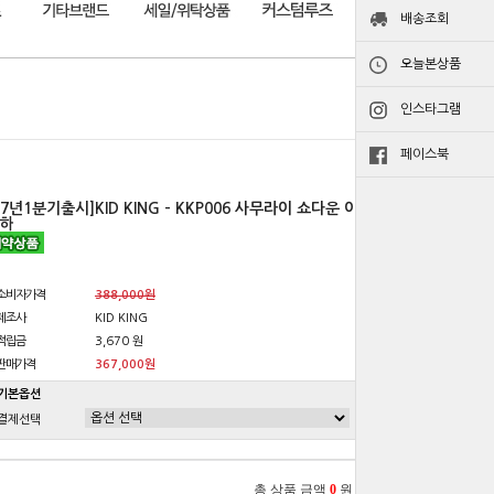
배송조회
오늘본상품
인스타그램
페이스북
27년1분기출시]KID KING - KKP006 사무라이 쇼다운 이
하
소비자가격
388,000원
제조사
KID KING
적립금
3,670 원
판매가격
367,000원
기본옵션
결제선택
총 상품 금액
0
원