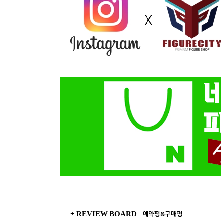
+ REVIEW BOARD
예약평&구매평