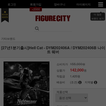
로그인
회원가입
장바구니
마이페이지
+2000
더 많은
BOOK
브랜드 보기
MARK
기타브랜드
[27년1분기출시]Hell Cat - DYM202406A / DYM202406B 나이
트 웨버
155,000
소비자가
원
142,000
상품가
원
적립금
1,420원
배송비
(조건)
지역별
제품선택