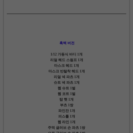
흑백 버전
1/12 가동식 바디 1개
리얼 헤드 스컬프 1개
마스크 헤드 1개
마스크 반탈착 헤드 1개
리얼 넥 파츠 1개
슈트 넥 파츠 1개
웹 슈트 1벌
웹 코트 1벌
탑 햇 1개
부츠 1쌍
와인잔 1개
피스톨 1개
웹 라인 1개
주먹 글러브 손 파츠 1쌍