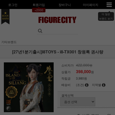
로그인
회원가입
장바구니
마이페이지
+2000
더 많은
BOOK
브랜드 보기
MARK
기타브랜드
[27년1분기출시]I8TOYS - i8-TX001 창원록 권사량
422,000
소비자가
원
398,000
상품가
원
적립금
3,980원
배송비
(조건)
지역별
결제선택