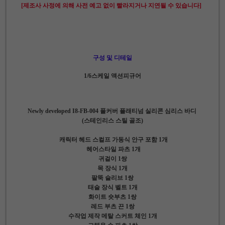
[제조사 사정에 의해 사전 예고 없이 빨라지거나 지연될 수 있습니다]
구성 및 디테일
1/6스케일 액션피규어
Newly developed I8-FB-004 풀커버 플래티넘 실리콘 심리스 바디
(스테인리스 스틸 골조)
캐릭터 헤드 스컬프 가동식 안구 포함 1개
헤어스타일 파츠 1개
귀걸이 1쌍
목 장식 1개
팔뚝 슬리브 1쌍
태슬 장식 벨트 1개
화이트 숏부츠 1쌍
레드 부츠 끈 1쌍
수작업 제작 메탈 스커트 체인 1개