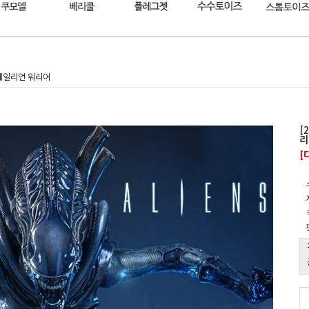
 에일리언 워리어
[
리
[