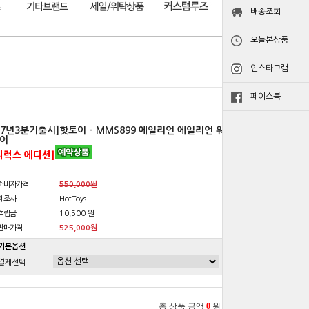
배송조회
오늘본상품
인스타그램
페이스북
27년3분기출시]핫토이 - MMS899 에일리언 에일리언 워
어
디럭스 에디션]
소비자가격
550,000원
제조사
HotToys
적립금
10,500 원
판매가격
525,000원
기본옵션
결제선택
총 상품 금액
0
원