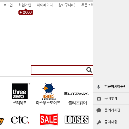
로그인
회원가입
마이페이지
장바구니(
0
)
주문조회
피규어시티는?
구매후기
문의게시판
공지사항