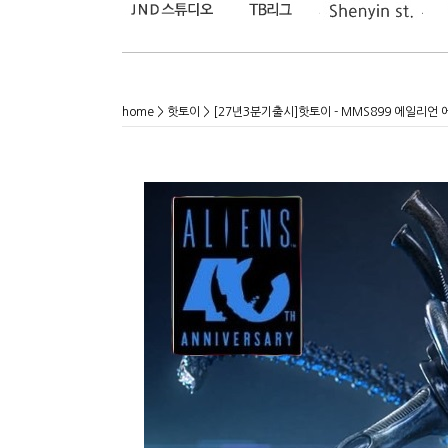
home
>
핫토이
> [27년3분기출시]핫토이 - MMS899 에일리언