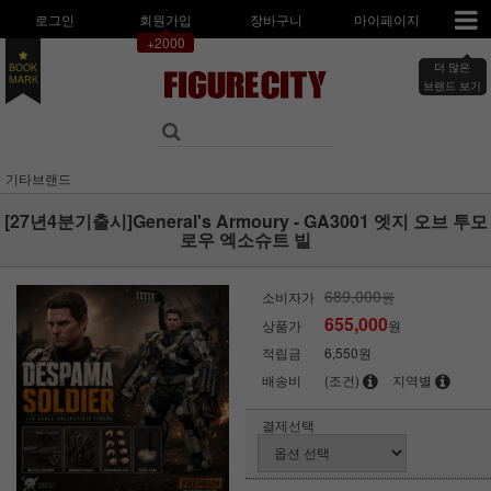
로그인
회원가입
장바구니
마이페이지
+2000
더 많은
BOOK
브랜드 보기
MARK
기타브랜드
[27년4분기출시]General's Armoury - GA3001 엣지 오브 투모
로우 엑소슈트 빌
689,000
소비자가
원
655,000
상품가
원
적립금
6,550원
배송비
(조건)
지역별
결제선택