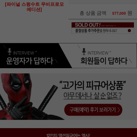
[파이널 스윙수트 무비프로모
에디션]
원
총 상품 금액
577,000