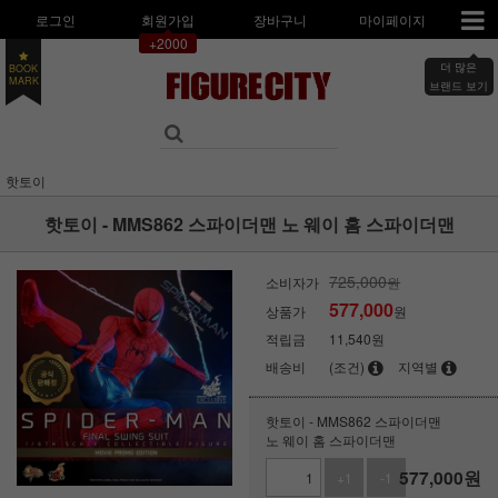
로그인
회원가입
장바구니
마이페이지
+2000
BOOK
더 많은
MARK
브랜드 보기
핫토이
핫토이 - MMS862 스파이더맨 노 웨이 홈 스파이더맨
725,000
소비자가
원
577,000
상품가
원
적립금
11,540원
배송비
(조건)
지역별
핫토이 - MMS862 스파이더맨
노 웨이 홈 스파이더맨
577,000
원
+1
-1