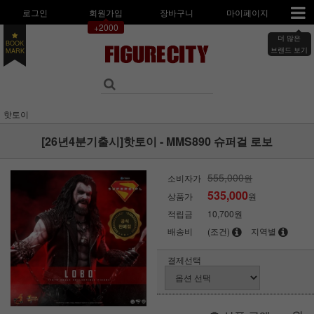
로그인
회원가입
장바구니
마이페이지
+2000
더 많은
BOOK
MARK
브랜드 보기
핫토이
[26년4분기출시]핫토이 - MMS890 슈퍼걸 로보
555,000
소비자가
원
535,000
상품가
원
적립금
10,700원
배송비
(조건)
지역별
결제선택