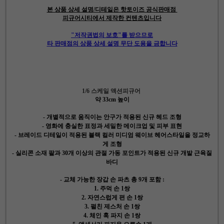
본 상품 상세 설명/디테일은 핫토이즈 공식판매점
피규어시티에서 제작한 컨텐츠입니다
"저작권법의 보호"를 받으므로
타 판매점의 상품 상세 설명 무단 도용을 금합니다
1/6 스케일 액션피규어
약 33cm 높이
- 개별적으로 움직이는 안구가 적용된 신규 헤드 조형
- 영화에 충실한 표정과 세밀한 메이크업 및 피부 표현
- 브레이드 디테일이 적용된 블랙 컬러 미디엄 웨이브 헤어스타일을 정교하
게 조형
- 실리콘 소재 팔과 30개 이상의 관절 가동 포인트가 적용된 신규 개발 근육질
바디
- 교체 가능한 장갑 손 파츠 총 9개 포함 :
1. 주먹 손 1쌍
2. 자연스럽게 편 손 1쌍
3. 펼친 제스처 손 1쌍
4. 체인 훅 파지 손 1쌍