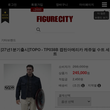
로그인
회원가입
장바구니
마이페이지
+2000
더 많은
BOOK
브랜드 보기
MARK
기타브랜드
[27년1분기출시]TOPO - TP038B 캡틴아메리카 캐쥬얼 수트 세
트
266,000
소비자가
원
245,000
상품가
원
적립금
2,450원
배송비
(조건)
지역별
결제선택