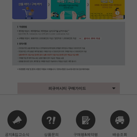
피규어시티 구매가이드
공지&입고소식
상품문의
구매평&예약평
배송조회