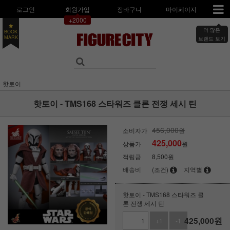
로그인
회원가입
장바구니
마이페이지
+2000
더 많은
BOOK
MARK
브랜드 보기
핫토이
핫토이 - TMS168 스타워즈 클론 전쟁 세시 틴
456,000
소비자가
원
425,000
상품가
원
적립금
8,500원
배송비
(조건)
지역별
핫토이 - TMS168 스타워즈 클
론 전쟁 세시 틴
425,000
원
+1
-1