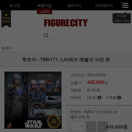
로그인
회원가입
장바구니
마이페이지
+2000
더 많은
BOOK
MARK
브랜드 보기
핫토이
핫토이 - TMS171 스타워즈 레벨즈 사빈 렌
455,000
소비자가
원
435,000
상품가
원
적립금
8,700원
배송비
(조건)
지역별
핫토이 - TMS171 스타워즈 레
벨즈 사빈 렌
435,000
원
+1
-1