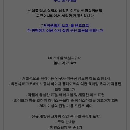
구성 및 디테일
본 상품 상세 설명/디테일은 핫토이즈 공식판매점
피규어시티에서 제작한 컨텐츠입니다
"저작권법의 보호"를 받으므로
타 판매점의 상품 상세 설명 무단 도용을 금합니다
1/6 스케일 액션피규어
높이 약 28.5cm
- 개별적으로 움직이는 안구가 적용된 정교한 헤드 조형 1개
- 회전식 매크로바이노큘러 바이저 플레이트와 약한 웨더링 효과가 적용된
헬멧 헤드 1개
- 작품에 충실한 표정, 메이크업 및 세밀한 피부 표현
- 화이트와 퍼플 컬러의 리버스 옴브레 숏 헤어스타일을 정교하게 조형
- 26개 이상의 관절 가동 포인트 바디
- 신규 개발된 교체형 장갑 손 파츠 총 8개 포함:
- 주먹 손 1쌍
- 자연스럽게 편 손 1쌍