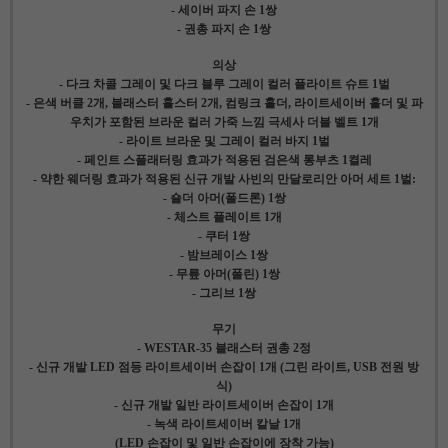
- 세이버 파지 손 1쌍
- 권총 파지 손 1쌍
의상
- 다크 차콜 그레이 및 다크 블루 그레이 컬러 플라이트 슈트 1벌
- 은색 버클 2개, 블래스터 홀스터 2개, 컴링크 홀더, 라이트세이버 홀더 및 파
우치가 포함된 브라운 컬러 가죽 느낌 극세사 더블 벨트 1개
- 라이트 브라운 및 그레이 컬러 바지 1벌
- 페인트 스플래터링 효과가 적용된 검은색 롱부츠 1켤레
- 약한 웨더링 효과가 적용된 신규 개발 사빈의 만달로리안 아머 세트 1벌:
- 숄더 아머(폴드론) 1쌍
- 체스트 플레이트 1개
- 쿠터 1쌍
- 밤브레이스 1쌍
- 무릎 아머(폴린) 1쌍
- 그리브 1쌍
무기
- WESTAR-35 블래스터 권총 2정
- 신규 개발 LED 점등 라이트세이버 손잡이 1개 (그린 라이트, USB 전원 방
식)
- 신규 개발 일반 라이트세이버 손잡이 1개
- 녹색 라이트세이버 칼날 1개
(LED 손잡이 및 일반 손잡이에 장착 가능)