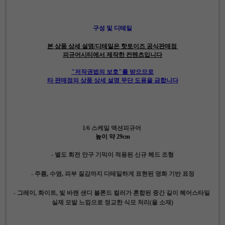
구성 및 디테일
본 상품 상세 설명/디테일은 핫토이즈 공식판매점
피규어시티에서 제작한 컨텐츠입니다
"저작권법의 보호"를 받으므로
타 판매점의 상품 상세 설명 무단 도용을 금합니다
1/6 스케일 액션피규어
높이 약 29cm
- 별도 회전 안구 기믹이 적용된 신규 헤드 조형
- 주름, 수염, 피부 질감까지 디테일하게 표현된 영화 기반 표정
- 그레이, 화이트, 빛 바랜 샌디 블론드 컬러가 혼합된 중간 길이 헤어스타일
실제 모발 느낌으로 정교한
식모 처리(울 소재)