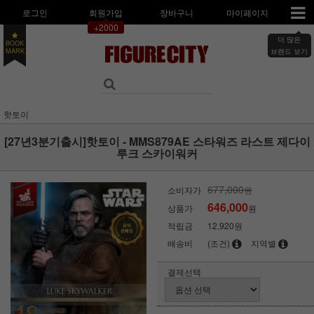
로그인
회원가입
장바구니
마이페이지
+2000
더 많은
BOOK
MARK
브랜드 보기
핫토이
[27년3분기출시]핫토이 - MMS879AE 스타워즈 라스트 제다이
루크 스카이워커
677,000
소비자가
원
646,000
상품가
원
적립금
12,920원
배송비
(조건)
지역별
결제선택