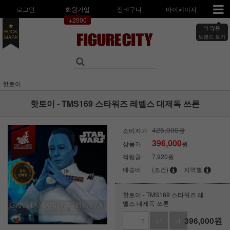
로그인
회원가입
장바구니
마이페이지
+2000
더 많은
BOOK
브랜드 보기
MARK
핫토이
핫토이 - TMS169 스타워즈 레벨스 대제독 쓰론
425,000
소비자가
원
396,000
상품가
원
적립금
7,920원
배송비
(조건)
지역별
핫토이 - TMS169 스타워즈 레
벨스 대제독 쓰론
396,000
원
+1
-1