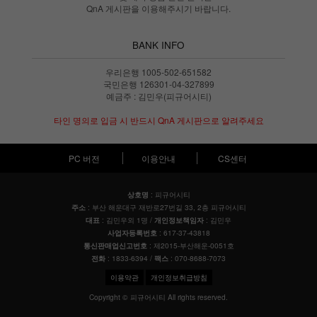
QnA 게시판을 이용해주시기 바랍니다.
BANK INFO
우리은행 1005-502-651582
국민은행 126301-04-327899
예금주 : 김민우(피규어시티)
타인 명의로 입금 시 반드시 QnA 게시판으로 알려주세요
PC 버전
이용안내
CS센터
: 피규어시티
상호명
: 부산 해운대구 재반로27번길 33, 2층 피규어시티
주소
: 김민우외 1명 /
: 김민우
대표
개인정보책임자
: 617-37-43818
사업자등록번호
: 제2015-부산해운-0051호
통신판매업신고번호
: 1833-6394 /
: 070-8688-7073
전화
팩스
이용약관
개인정보취급방침
Copyright © 피규어시티 All rights reserved.