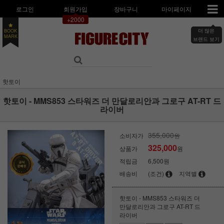
로그인
회원가입
장바구니
마이페이지
+2000
더 많은
BOOK
브랜드 보기
MARK
핫토이
핫토이 - MMS853 스타워즈 더 만달로리안과 그로구 AT-RT 드
라이버
355,000
소비자가
원
325,000
상품가
원
적립금
6,500원
배송비
(조건)
지역별
핫토이 - MMS853 스타워즈 더
만달로리안과 그로구 AT-RT 드
라이버