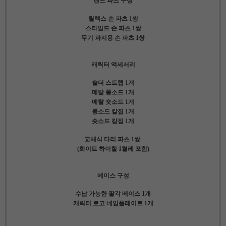
핸드 파츠 구성
릴렉스 손 파츠 1쌍
스타일드 손 파츠 1쌍
무기 파지용 손 파츠 1쌍
캐릭터 액세서리
숄더 스트랩 1개
메탈 롱소드 1개
메탈 숏소드 1개
롱소드 칼집 1개
숏소드 칼집 1개
교체식 다리 파츠 1쌍
(화이트 하이힐 1켤레 포함)
베이스 구성
수납 가능한 팔각 베이스 1개
캐릭터 로고 네임플레이트 1개