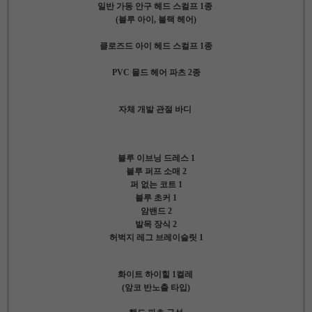
일반 가동 안구 헤드 스컬프 1종
(블루 아이, 블랙 헤어)
클로즈드 아이 헤드 스컬프 1종
PVC 몰드 헤어 파츠 2종
자체 개발 관절 바디
블루 이브닝 드레스 1
블루 퍼프 소매 2
퍼 없는 코트 1
블루 초커 1
암밴드 2
발목 장식 2
허벅지 레그 브레이슬릿 1
화이트 하이힐 1켤레
(앞코 반노출 타입)