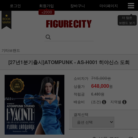
로그인
회원가입
장바구니
마이페이지
+2000
더 많은
BOOK
브랜드 보기
MARK
기타브랜드
[27년1분기출시]ATOMPUNK - AS-H001 히야신스 도희
715,000
소비자가
원
648,000
상품가
원
적립금
6,480원
배송비
(조건)
지역별
결제선택