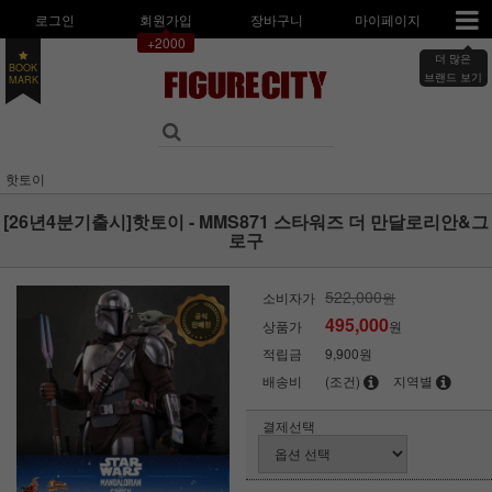
로그인
회원가입
장바구니
마이페이지
+2000
더 많은
BOOK
브랜드 보기
MARK
핫토이
[26년4분기출시]핫토이 - MMS871 스타워즈 더 만달로리안&그
로구
522,000
소비자가
원
495,000
상품가
원
적립금
9,900원
배송비
(조건)
지역별
결제선택