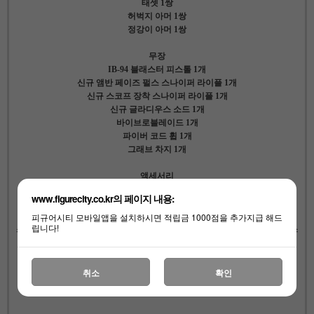
태셋 1쌍
허벅지 아머 1쌍
정강이 아머 1쌍
무장
IB-94 블래스터 피스톨 1개
신규 앰반 페이즈 펄스 스나이퍼 라이플 1개
신규 스코프 장착 스나이퍼 라이플 1개
신규 글라디우스 소드 1개
바이브로블레이드 1개
파이버 코드 휩 1개
그래브 차지 1개
액세서리
메탈릭 실버 컬러 제트팩 1개
www.figurecity.co.kr의 페이지 내용:
반투명 오렌지 컬러 화염방사 효과 파츠 1개
피규어시티 모바일앱을 설치하시면 적립금 1000점을 추가지급 해드
립니다!
스타워즈 로고 및 캐릭터 네임플레이트가 포함된 스노우 테마 전용 피규어 스
탠드
취소
확인