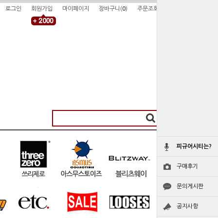
로그인
회원가입
마이페이지
장바구니(
0
)
주문조회
피규어시티는?
구매후기
문의게시판
공지사항