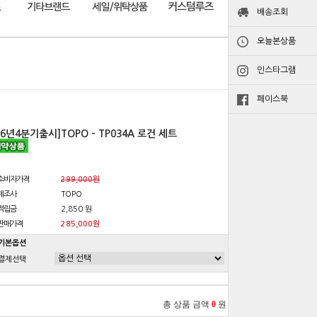
배송조회
오늘본상품
인스타그램
페이스북
26년4분기출시]TOPO - TP034A 로건 세트
소비자가격
299,000원
제조사
TOPO
적립금
2,850 원
판매가격
285,000원
기본옵션
결제선택
총 상품 금액
0
원