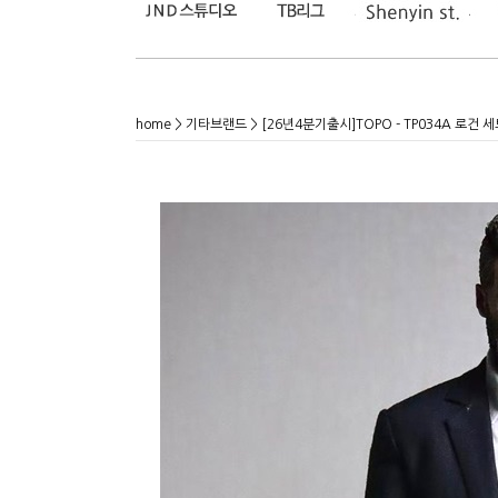
home
>
기타브랜드
> [26년4분기출시]TOPO - TP034A 로건 