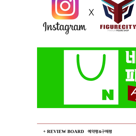
+ REVIEW BOARD
예약평&구매평