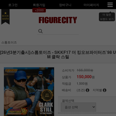
로그인
회원가입
장바구니
마이페이지
+2000
더 많은
BOOK
MARK
브랜드 보기
스톰토이즈
[26년3분기출시]스톰토이즈 - SKKF17 더 킹오브파이터즈`98 U
M 클락 스틸
166,000
소비자가
원
150,000
상품가
원
적립금
1,500원
배송비
(조건)
지역별
결제선택