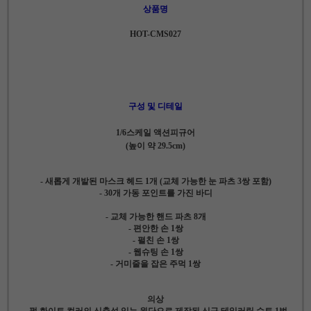
상품명
HOT-CMS027
구성 및 디테일
1/6스케일 액션피규어
(높이 약 29.5cm)
- 새롭게 개발된 마스크 헤드 1개 (교체 가능한 눈 파츠 3쌍 포함)
- 30개 가동 포인트를 가진 바디
- 교체 가능한 핸드 파츠 8개
- 편안한 손 1쌍
- 펼친 손 1쌍
- 웹슈팅 손 1쌍
- 거미줄을 잡은 주먹 1쌍
의상
- 펄 화이트 컬러의 신축성 있는 원단으로 제작된 신규 테일러링 슈트 1벌