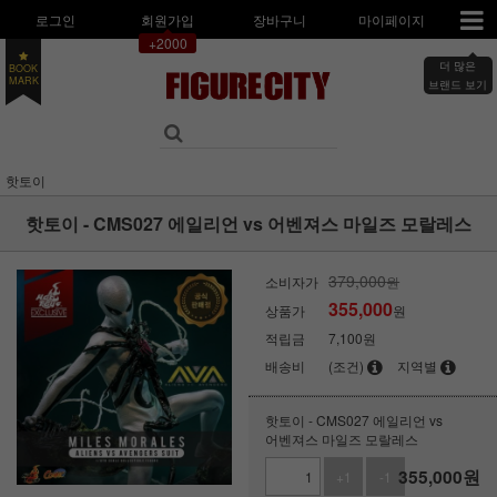
로그인
회원가입
장바구니
마이페이지
+2000
더 많은
BOOK
MARK
브랜드 보기
핫토이
핫토이 - CMS027 에일리언 vs 어벤져스 마일즈 모랄레스
379,000
소비자가
원
355,000
상품가
원
적립금
7,100원
배송비
(조건)
지역별
핫토이 - CMS027 에일리언 vs
어벤져스 마일즈 모랄레스
355,000
원
+1
-1