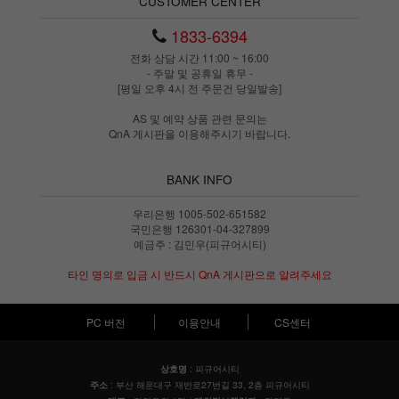
CUSTOMER CENTER
1833-6394
전화 상담 시간 11:00 ~ 16:00
- 주말 및 공휴일 휴무 -
[평일 오후 4시 전 주문건 당일발송]
AS 및 예약 상품 관련 문의는
QnA 게시판을 이용해주시기 바랍니다.
BANK INFO
우리은행 1005-502-651582
국민은행 126301-04-327899
예금주 : 김민우(피규어시티)
타인 명의로 입금 시 반드시 QnA 게시판으로 알려주세요
PC 버전
이용안내
CS센터
: 피규어시티
상호명
: 부산 해운대구 재반로27번길 33, 2층 피규어시티
주소