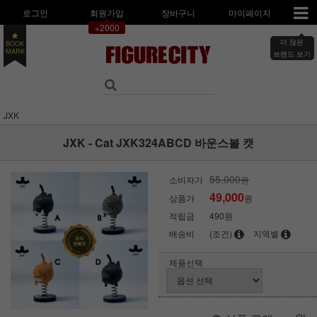
로그인
회원가입
장바구니
마이페이지
+2000
더 많은
BOOK
MARK
브랜드 보기
JXK
JXK - Cat JXK324ABCD 바운스볼 캣
55,000
소비자가
원
49,000
상품가
원
적립금
490원
배송비
(조건)
지역별
제품선택