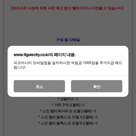
[제조사의 사정에 의해 사전 예고 없이 빨라지거나 지연될 수 있습니다]
구성 및 디테일
1/6스케일 커스텀 세트
www.figurecity.co.kr의 페이지 내용:
피규어시티 모바일앱을 설치하시면 적립금 1000점을 추가지급 해드
* 바디 ×1
립니다!
* 셔츠 ×1
* 타이 A ×1
* 타이 B ×1
취소
확인
* 수트 재킷 ×1
* 수트 바지 ×1
* 선글라스 ×1
* 가죽 구두 (1켤레) ×1
* 스킨 컬러 페이퍼 손 모델 (1켤레) ×1
* 스킨 컬러 릴렉스 손 모델 A (1켤레) ×1
* 스킨 컬러 릴렉스 손 모델 B (1켤레) ×1