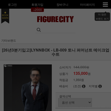
로그인
회원가입
장바구니
마이페이지
+2000
더 많은
BOOK
MARK
브랜드 보기
기타브랜드
[26년3분기입고]LYNNBOX - LB-009 토니 퍼머넌트 메이크업
수트
144,000
소비자가
원
135,000
상품가
원
적립금
1,350원
배송비
(조건)
지역별
결제선택