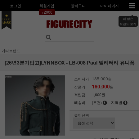
로그인
회원가입
장바구니
마이페이지
+2000
더 많은
BOOK
MARK
브랜드 보기
기타브랜드
[26년3분기입고]LYNNBOX - LB-008 Paul 밀리터리 유니폼
185,000
소비자가
원
160,000
상품가
원
적립금
1,600원
배송비
(조건)
지역별
결제선택