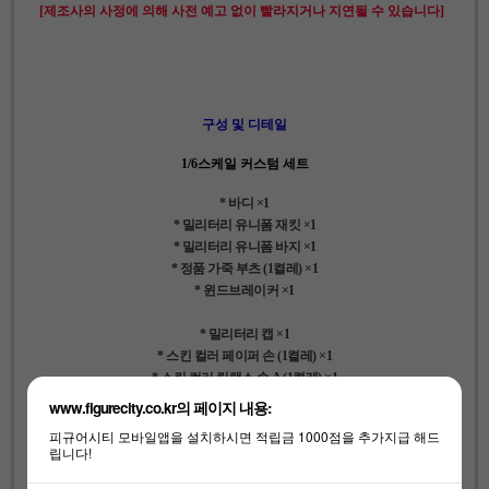
[제조사의 사정에 의해 사전 예고 없이 빨라지거나 지연될 수 있습니다]
구성 및 디테일
1/6스케일 커스텀 세트
* 바디 ×1
* 밀리터리 유니폼 재킷 ×1
* 밀리터리 유니폼 바지 ×1
* 정품 가죽 부츠 (1켤레) ×1
* 윈드브레이커 ×1
* 밀리터리 캡 ×1
* 스킨 컬러 페이퍼 손 (1켤레) ×1
* 스킨 컬러 릴랙스 손 A (1켤레) ×1
* 스킨 컬러 릴랙스 손 B (1켤레) ×1
www.figurecity.co.kr의 페이지 내용:
* 블랙 장갑형 손 A (1켤레) ×1
피규어시티 모바일앱을 설치하시면 적립금 1000점을 추가지급 해드
* 블랙 장갑형 손 B (1켤레) ×1
립니다!