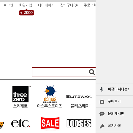
로그인
회원가입
마이페이지
장바구니(
0
)
주문조회
피규어시티는?
구매후기
문의게시판
공지사항