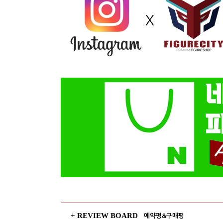
+ REVIEW BOARD
예약평&구매평