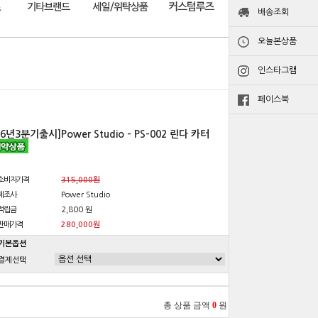
배송조회
오늘본상품
인스타그램
페이스북
26년3분기출시]Power Studio - PS-002 린다 카터
소비자가격
315,000원
제조사
Power Studio
적립금
2,800 원
판매가격
280,000원
기본옵션
결제선택
총 상품 금액
0
원