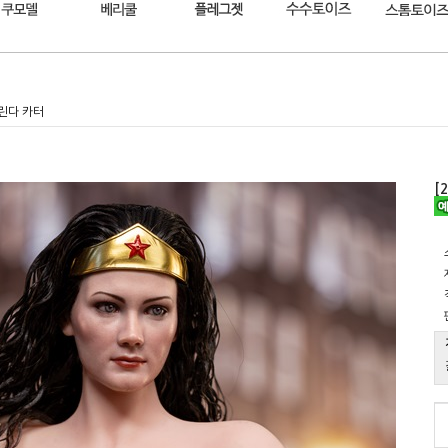
2 린다 카터
[