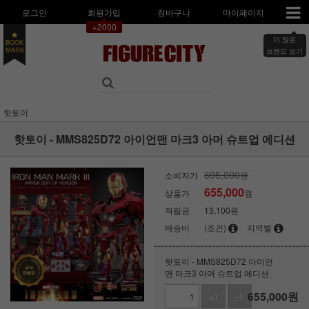
로그인
회원가입
장바구니
마이페이지
+2000
더 많은
BOOK
MARK
브랜드 보기
핫토이
핫토이 - MMS825D72 아이언맨 마크3 아머 슈트업 에디션
695,000
소비자가
원
655,000
상품가
원
적립금
13,100원
배송비
(조건)
지역별
핫토이 - MMS825D72 아이언
맨 마크3 아머 슈트업 에디션
655,000
원
+1
-1