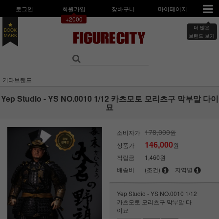
로그인
회원가입
장바구니
마이페이지
+2000
BOOK
더 많은
MARK
브랜드 보기
기타브랜드
Yep Studio - YS NO.0010 1/12 카츠모토 모리츠구 막부말 다이
묘
178,000
소비자가
원
146,000
상품가
원
적립금
1,460원
배송비
(조건)
지역별
Yep Studio - YS NO.0010 1/12
카츠모토 모리츠구 막부말 다
이묘