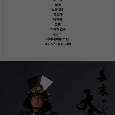
-헬멧
-얼굴 갑옷
-목 갑옷
-방탄복
-코트
-허벅지 갑주
-신가드
-카타나(비늘 포함)
-와키자시(칼집 포함)