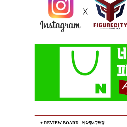
+ REVIEW BOARD
예약평&구매평