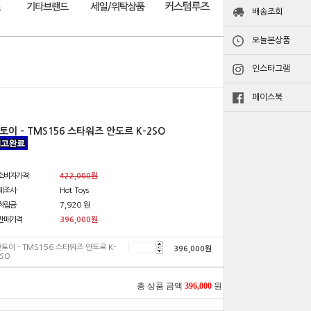
배송조회
오늘본상품
인스타그램
페이스북
토이 - TMS156 스타워즈 안도르 K-2SO
소비자가격
422,000원
제조사
Hot Toys
적립금
7,920 원
판매가격
396,000
원
토이 - TMS156 스타워즈 안도르 K-
396,000
원
SO
총 상품 금액
396,000
원