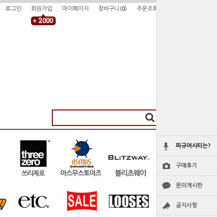
로그인
회원가입
마이페이지
장바구니(
0
)
주문조회
피규어시티는?
구매후기
문의게시판
공지사항