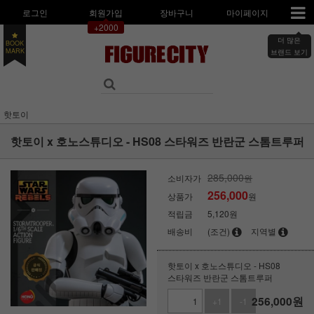
로그인
회원가입
장바구니
마이페이지
+2000
더 많은
BOOK
MARK
브랜드 보기
핫토이
핫토이 x 호노스튜디오 - HS08 스타워즈 반란군 스톰트루퍼
285,000
소비자가
원
256,000
상품가
원
적립금
5,120원
배송비
(조건)
지역별
핫토이 x 호노스튜디오 - HS08
스타워즈 반란군 스톰트루퍼
256,000
원
+1
-1