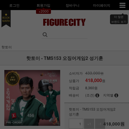
로그인
회원가입
장바구니
마이페이지
+2000
더 많은
BOOK
MARK
브랜드 보기
핫토이
핫토이 - TMS153 오징어게임2 성기훈
433,000
소비자가
원
418,000
상품가
원
적립금
8,360원
배송비
(조건)
지역별
핫토이 - TMS153 오징어게임2
성기훈
418,000
원
+1
-1