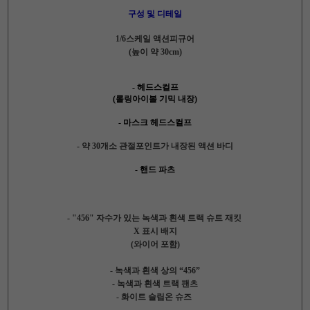
구성 및 디테일
1/6스케일 액션피규어
(높이 약 30cm)
- 헤드스컬프
(롤링아이볼 기믹 내장)
- 마스크 헤드스컬프
- 약 30개소 관절포인트가 내장된 액션 바디
- 핸드 파츠
- "456" 자수가 있는 녹색과 흰색 트랙 슈트 재킷
X 표시 배지
(와이어 포함)
- 녹색과 흰색 상의 “456”
- 녹색과 흰색 트랙 팬츠
- 화이트 슬립온 슈즈