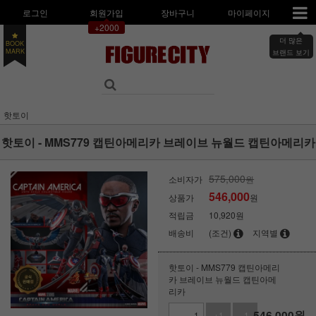
로그인
회원가입
장바구니
마이페이지
+2000
BOOK
더 많은
MARK
브랜드 보기
핫토이
핫토이 - MMS779 캡틴아메리카 브레이브 뉴월드 캡틴아메리카
575,000
소비자가
원
546,000
상품가
원
적립금
10,920원
배송비
(조건)
지역별
핫토이 - MMS779 캡틴아메리
카 브레이브 뉴월드 캡틴아메
리카
546,000
원
+1
-1