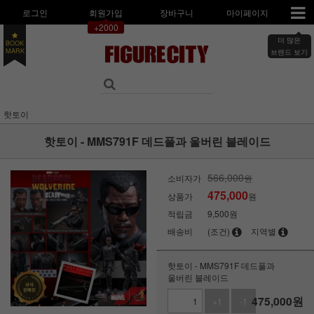
로그인
회원가입
장바구니
마이페이지
+2000
더 많은
BOOK
MARK
브랜드 보기
핫토이
핫토이 - MMS791F 데드풀과 울버린 블레이드
566,000
소비자가
원
475,000
상품가
원
적립금
9,500원
배송비
(조건)
지역별
핫토이 - MMS791F 데드풀과
울버린 블레이드
475,000
원
+1
-1