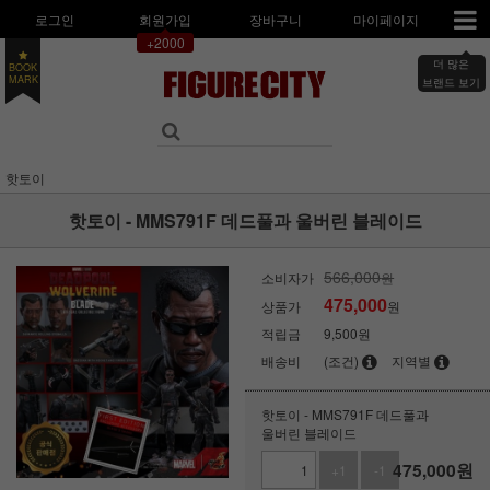
로그인
회원가입
장바구니
마이페이지
+2000
더 많은
BOOK
MARK
브랜드 보기
핫토이
핫토이 - MMS791F 데드풀과 울버린 블레이드
566,000
소비자가
원
475,000
상품가
원
적립금
9,500원
배송비
(조건)
지역별
핫토이 - MMS791F 데드풀과
울버린 블레이드
475,000
원
+1
-1