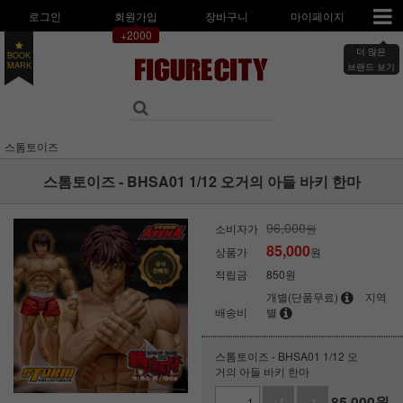
로그인
회원가입
장바구니
마이페이지
+2000
더 많은
BOOK
브랜드 보기
MARK
스톰토이즈
스톰토이즈 - BHSA01 1/12 오거의 아들 바키 한마
96,000
소비자가
원
85,000
상품가
원
적립금
850원
개별(단품무료)
지역
배송비
별
스톰토이즈 - BHSA01 1/12 오
거의 아들 바키 한마
85,000
원
+1
-1