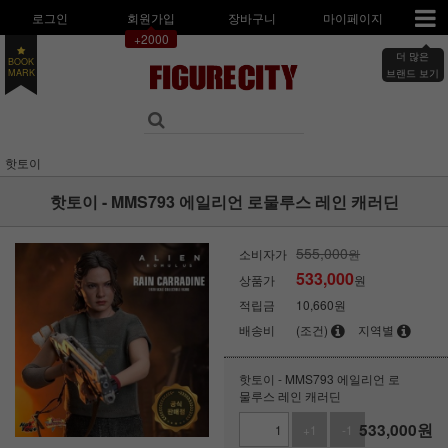
로그인
회원가입
장바구니
마이페이지
+2000
더 많은
BOOK
MARK
브랜드 보기
핫토이
핫토이 - MMS793 에일리언 로물루스 레인 캐러딘
555,000
소비자가
원
533,000
상품가
원
적립금
10,660원
배송비
(조건)
지역별
핫토이 - MMS793 에일리언 로
물루스 레인 캐러딘
533,000
원
+1
-1