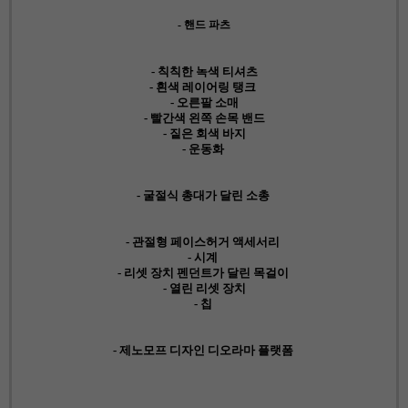
- 핸드 파츠
- 칙칙한 녹색 티셔츠
- 흰색 레이어링 탱크
- 오른팔 소매
- 빨간색 왼쪽 손목 밴드
- 짙은 회색 바지
- 운동화
- 굴절식 총대가 달린 소총
- 관절형 페이스허거 액세서리
- 시계
- 리셋 장치 펜던트가 달린 목걸이
- 열린 리셋 장치
- 칩
- 제노모프 디자인 디오라마 플랫폼