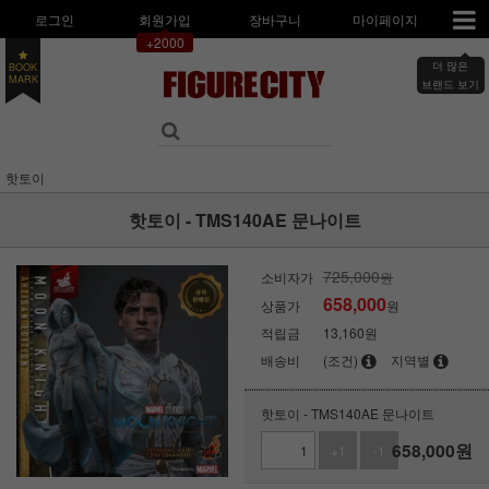
로그인
회원가입
장바구니
마이페이지
+2000
더 많은
BOOK
MARK
브랜드 보기
핫토이
핫토이 - TMS140AE 문나이트
725,000
소비자가
원
658,000
상품가
원
적립금
13,160원
배송비
(조건)
지역별
핫토이 - TMS140AE 문나이트
658,000
원
+1
-1