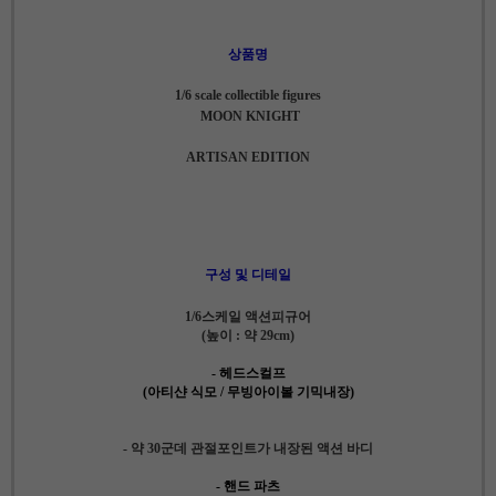
상품명
1/6 scale collectible figures
MOON KNIGHT
ARTISAN EDITION
구성 및 디테일
1/6스케일 액션피규어
(높이 : 약 29cm)
- 헤드스컬프
(아티샨 식모 / 무빙아이볼 기믹내장)
- 약 30군데 관절포인트가 내장된 액션 바디
- 핸드 파츠