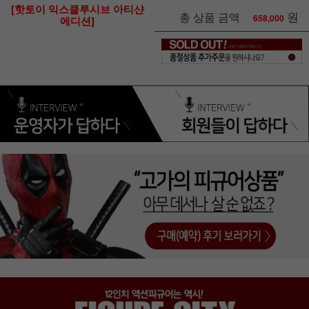
[핫토이 익스클루시브 아티샨
원
총 상품 금액
658,000
에디션]