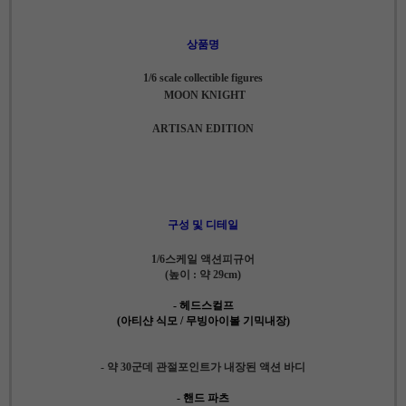
상품명
1/6 scale collectible figures
MOON KNIGHT
ARTISAN EDITION
구성 및 디테일
1/6스케일 액션피규어
(높이 : 약 29cm)
- 헤드스컬프
(아티샨 식모 / 무빙아이볼 기믹내장)
- 약 30군데 관절포인트가 내장된 액션 바디
- 핸드 파츠