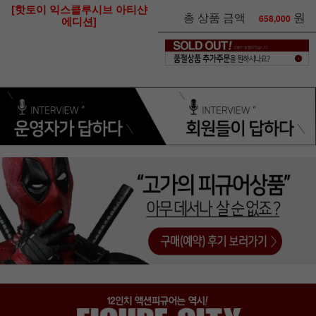
[핫토이 익스클루시브 아티샨
원
총 상품 금액
658,000
에디션]