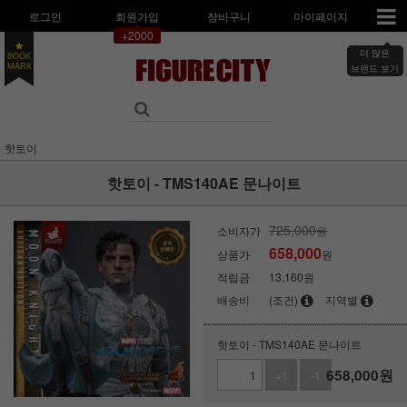
로그인
회원가입
장바구니
마이페이지
+2000
BOOK
더 많은
MARK
브랜드 보기
핫토이
핫토이 - TMS140AE 문나이트
725,000
소비자가
원
658,000
상품가
원
적립금
13,160원
배송비
(조건)
지역별
핫토이 - TMS140AE 문나이트
658,000
원
+1
-1