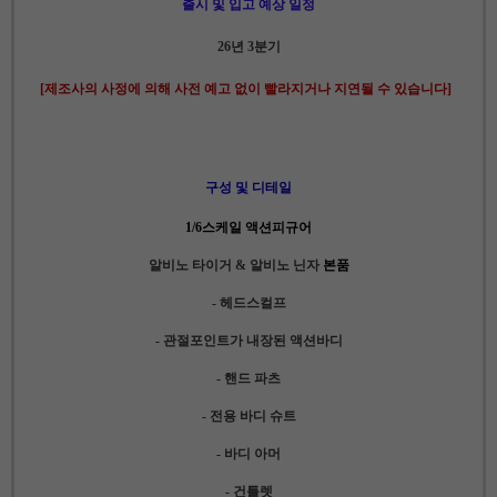
출시 및 입고 예상 일정
26년 3분기
[제조사의 사정에 의해 사전 예고 없이 빨라지거나 지연될 수 있습니다]
구성 및 디테일
1/6스케일 액션피규어
알비노 타이거 & 알비노 닌자
본품
- 헤드스컬프
- 관절포인트가 내장된 액션바디
- 핸드 파츠
- 전용 바디 슈트
- 바디 아머
- 건틀렛