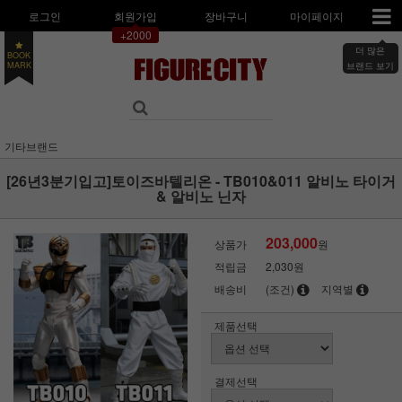
로그인
회원가입
장바구니
마이페이지
+2000
BOOK
더 많은
MARK
브랜드 보기
기타브랜드
[26년3분기입고]토이즈바텔리온 - TB010&011 알비노 타이거
& 알비노 닌자
203,000
상품가
원
적립금
2,030원
배송비
(조건)
지역별
제품선택
결제선택