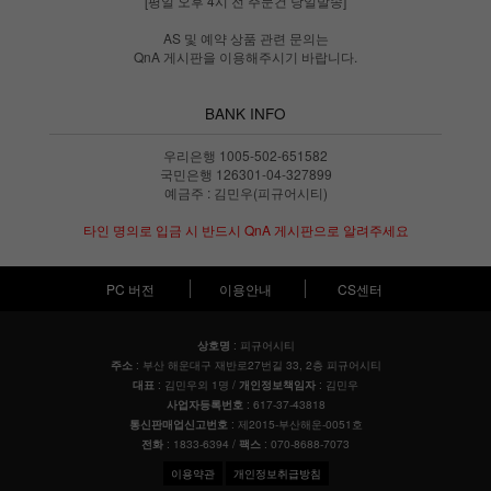
[평일 오후 4시 전 주문건 당일발송]
AS 및 예약 상품 관련 문의는
QnA 게시판을 이용해주시기 바랍니다.
BANK INFO
우리은행 1005-502-651582
국민은행 126301-04-327899
예금주 : 김민우(피규어시티)
타인 명의로 입금 시 반드시 QnA 게시판으로 알려주세요
PC 버전
이용안내
CS센터
: 피규어시티
상호명
: 부산 해운대구 재반로27번길 33, 2층 피규어시티
주소
: 김민우외 1명 /
: 김민우
대표
개인정보책임자
: 617-37-43818
사업자등록번호
: 제2015-부산해운-0051호
통신판매업신고번호
: 1833-6394 /
: 070-8688-7073
전화
팩스
이용약관
개인정보취급방침