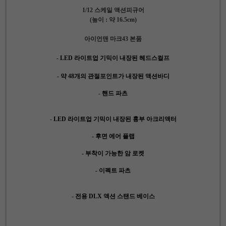
1/12 스케일 액션피규어
(높이 : 약 16.5cm)
아이언맨 마크43 본품
-
LED 라이트업 기믹이 내장된 헤드스컬프
- 약 48개의 관절포인트가 내장된 액션바디
- 핸드 파츠
- LED 라이트업 기믹이 내장된 흉부 아크리액터
- 후면 에어 플랩
- 부착이 가능한 암 로켓
- 이펙트 파츠
- 전용 DLX 액션 스탠드 베이스