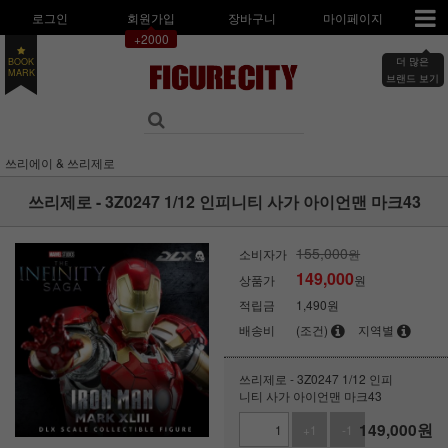
로그인
회원가입
장바구니
마이페이지
+2000
더 많은
BOOK
브랜드 보기
MARK
쓰리에이 & 쓰리제로
쓰리제로 - 3Z0247 1/12 인피니티 사가 아이언맨 마크43
155,000
소비자가
원
149,000
상품가
원
적립금
1,490원
배송비
(조건)
지역별
쓰리제로 - 3Z0247 1/12 인피
니티 사가 아이언맨 마크43
149,000
원
+1
-1