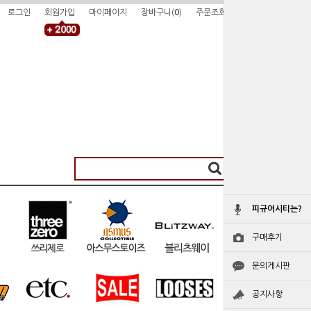
로그인
회원가입
마이페이지
장바구니(
0
)
주문조회
피규어시티는?
구매후기
문의게시판
공지사항