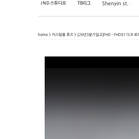
home
>
커스텀용 루즈
> [26년3분기입고]FHD - FHD01 다크 