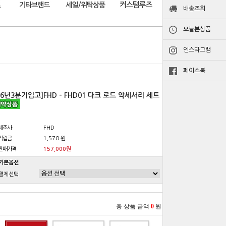
배송조회
오늘본상품
인스타그램
페이스북
26년3분기입고]FHD - FHD01 다크 로드 악세서리 세트
제조사
FHD
적립금
1,570 원
판매가격
157,000원
기본옵션
결제선택
총 상품 금액
0
원