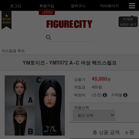
로그인
회원가입
장바구니
마이페이지
+2000
더 많은
BOOK
MARK
브랜드 보기
커스텀용 루즈
YM토이즈 - YMT072 A~C 여성 헤드스컬프
45,000
상품가
원
적립금
450원
배송비
(조건)
지역별
제품선택
원
총 상품 금액
0