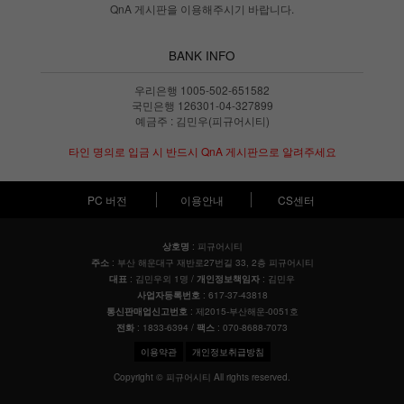
QnA 게시판을 이용해주시기 바랍니다.
BANK INFO
우리은행 1005-502-651582
국민은행 126301-04-327899
예금주 : 김민우(피규어시티)
타인 명의로 입금 시 반드시 QnA 게시판으로 알려주세요
PC 버전
이용안내
CS센터
: 피규어시티
상호명
: 부산 해운대구 재반로27번길 33, 2층 피규어시티
주소
: 김민우외 1명 /
: 김민우
대표
개인정보책임자
: 617-37-43818
사업자등록번호
: 제2015-부산해운-0051호
통신판매업신고번호
: 1833-6394 /
: 070-8688-7073
전화
팩스
이용약관
개인정보취급방침
Copyright © 피규어시티 All rights reserved.