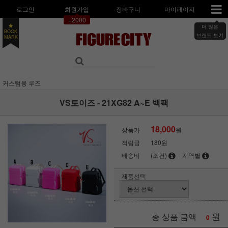
로그인
회원가입
장바구니
마이페이지
+2000
더 많은
BOOK
MARK
브랜드 보기
커스텀용 루즈
VS토이즈 - 21XG82 A~E 백팩
18,000
상품가
원
적립금
180원
배송비
(조건)
지역별
제품선택
원
총 상품 금액
0