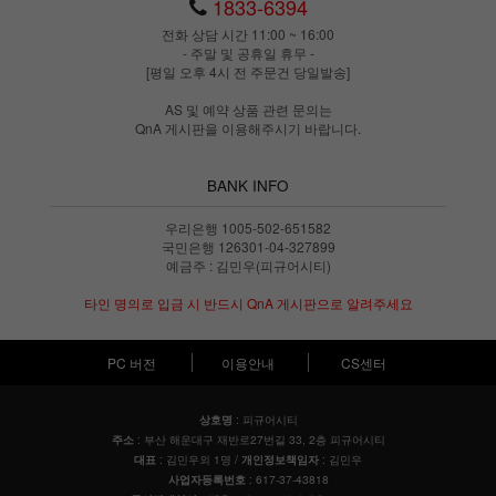
1833-6394
전화 상담 시간 11:00 ~ 16:00
- 주말 및 공휴일 휴무 -
[평일 오후 4시 전 주문건 당일발송]
AS 및 예약 상품 관련 문의는
QnA 게시판을 이용해주시기 바랍니다.
BANK INFO
우리은행 1005-502-651582
국민은행 126301-04-327899
예금주 : 김민우(피규어시티)
타인 명의로 입금 시 반드시 QnA 게시판으로 알려주세요
PC 버전
이용안내
CS센터
: 피규어시티
상호명
: 부산 해운대구 재반로27번길 33, 2층 피규어시티
주소
: 김민우외 1명 /
: 김민우
대표
개인정보책임자
: 617-37-43818
사업자등록번호