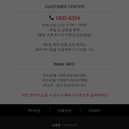
CUSTOMER CENTER
1833-6394
전화 상담 시간 11:00 ~ 16:00
- 주말 및 공휴일 휴무 -
[평일 오후 4시 전 주문건 당일발송]
AS 및 예약 상품 관련 문의는
QnA 게시판을 이용해주시기 바랍니다.
BANK INFO
우리은행 1005-502-651582
국민은행 126301-04-327899
예금주 : 김민우(피규어시티)
타인 명의로 입금 시 반드시 QnA 게시판으로 알려주세요
PC 버전
이용안내
CS센터
: 피규어시티
상호명