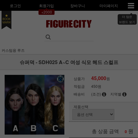
로그인
회원가입
장바구니
마이페이지
+2000
더 많은
BOOK
MARK
브랜드 보기
커스텀용 루즈
슈퍼덕 - SDH025 A~C 여성 식모 헤드 스컬프
45,000
상품가
원
적립금
450원
배송비
(조건)
지역별
제품선택
원
총 상품 금액
0