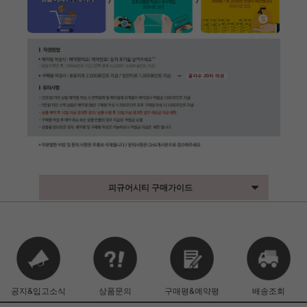
피규어시티 구매가이드
공지&입고소식
상품문의
구매평&예약평
배송조회