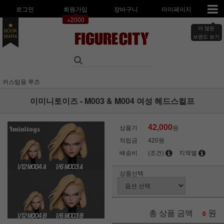
로그인
회원가입
장바구니
마이페이지
+2000
더 많은
BOOK
MARK
브랜드 보기
커스텀용 루즈
이미니토이즈 - M003 & M004 여성 헤드스컬프
42,000
상품가
원
적립금
420원
배송비
(조건)
지역별
상품선택
원
총 상품 금액
0